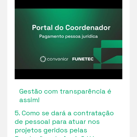
Gestão com transparência é
assim!
5. Como se dará a contratação
de pessoal para atuar nos
projetos geridos pelas