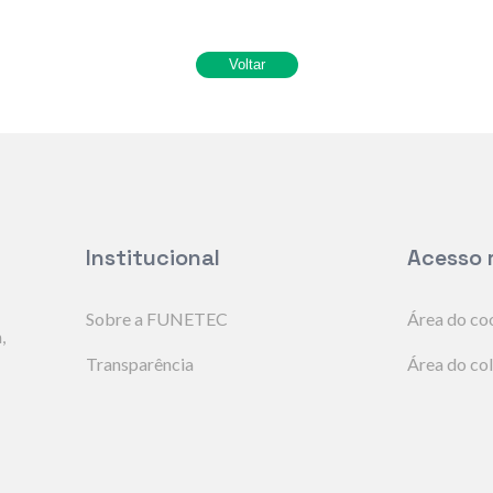
Institucional
Acesso 
Sobre a FUNETEC
Área do co
,
Transparência
Área do co
Editais
Banco de t
Boas práti