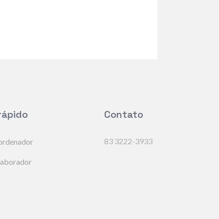
rápido
Contato
83 3222-3933
ordenador
laborador
alentos
cas