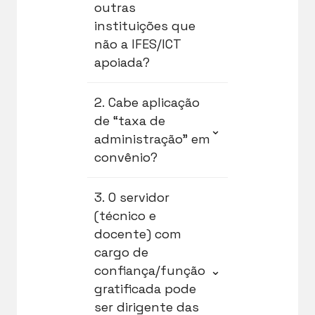
outras
instituições que
não a IFES/ICT
apoiada?
A contratação da
2. Cabe aplicação
Fundação de Apoio por
de “taxa de
⌄
inexigibilidade ou
administração” em
dispensa de licitação
convênio?
depende de processo
administrativo
A Portaria
3. O servidor
instruído pela
Interministerial nº
(técnico e
Administração Pública
424/16, que regula os
docente) com
contratante, devendo
convênios celebrados
cargo de
o objeto contratual ser
pelos Órgãos da
compatível com as
confiança/função
⌄
Administração Pública
finalidades
gratificada pode
Federal com Órgãos ou
estatutárias da
ser dirigente das
Entidades Públicas ou